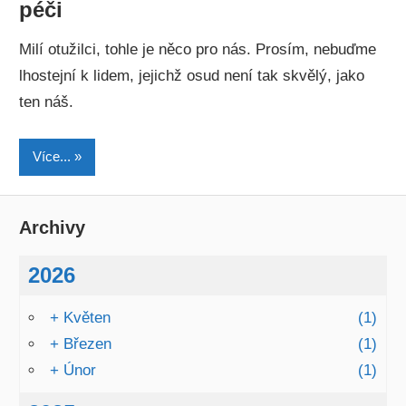
péči
Milí otužilci, tohle je něco pro nás. Prosím, nebuďme
lhostejní k lidem, jejichž osud není tak skvělý, jako
ten náš.
Více...
Archivy
2026
+
Květen
(1)
+
Březen
(1)
+
Únor
(1)