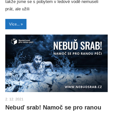
takže jsme se s pobytem v ledové vodě nemuseli
prát, ale užili
Více...
2. 12. 2021
Otakar Zemek
Nebuď srab! Namoč se pro ranou