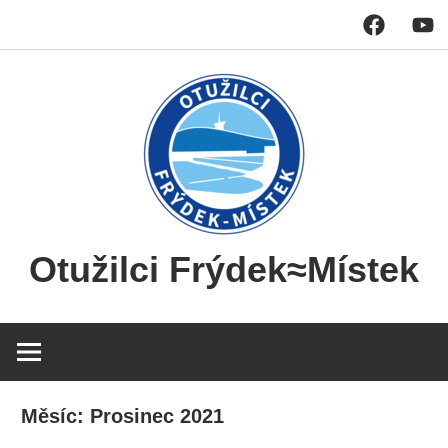
FB
YT
Skip
to
content
Otužilci Frýdek≈Místek
Společné
otužování
v
Ostravici
Měsíc:
Prosinec 2021
u