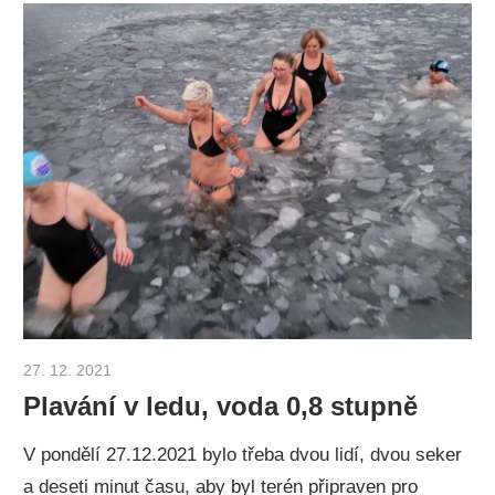
Žida
27. 12. 2021
Otakar Zemek
Plavání v ledu, voda 0,8 stupně
V pondělí 27.12.2021 bylo třeba dvou lidí, dvou seker
a deseti minut času, aby byl terén připraven pro